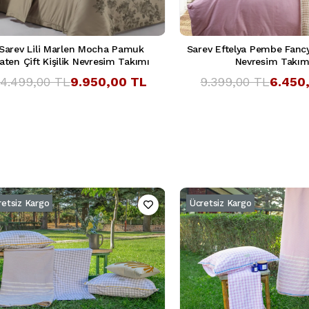
Sarev Lili Marlen Mocha Pamuk
Sarev Eftelya Pembe Fancy 
aten Çift Kişilik Nevresim Takımı
Nevresim Takım
14.499,00 TL
9.950,00 TL
9.399,00 TL
6.450
retsiz Kargo
Ücretsiz Kargo