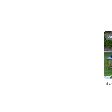
Üc
Sar