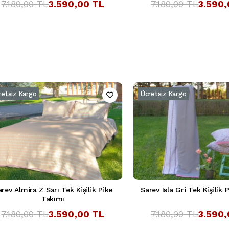
7.180,00 TL
3.590,00 TL
7.180,00 TL
3.590,
retsiz Kargo
Ücretsiz Kargo
rev Almira Z Sarı Tek Kişilik Pike
Sarev Isla Gri Tek Kişilik 
Takımı
7.180,00 TL
3.590,00 TL
7.180,00 TL
3.590,