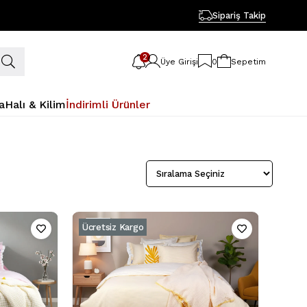
Sipariş Takip
2
Üye Girişi
0
Sepetim
a
Halı & Kilim
İndirimli Ürünler
Ücretsiz Kargo