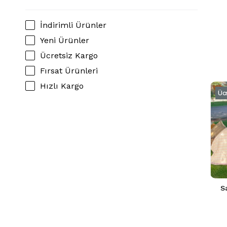
SOMON
TABA
İndirimli Ürünler
EKRU
Yeni Ürünler
YEŞİL
Ücretsiz Kargo
Fırsat Ürünleri
Hızlı Kargo
Üc
Sa