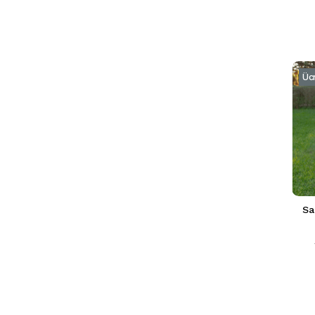
Üc
Sa