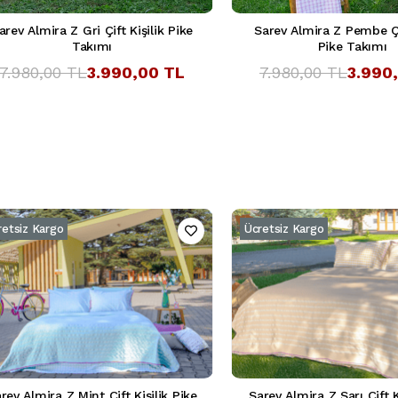
arev Almira Z Gri Çift Kişilik Pike
Sarev Almira Z Pembe Çif
Takımı
Pike Takımı
7.980,00 TL
3.990,00 TL
7.980,00 TL
3.990
retsiz Kargo
Ücretsiz Kargo
rev Almira Z Mint Çift Kişilik Pike
Sarev Almira Z Sarı Çift K