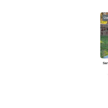
Üc
Sar