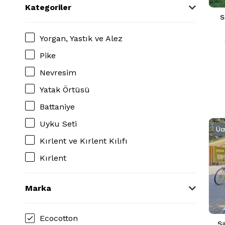
Kategoriler
S
Yorgan, Yastık ve Alez
Pike
Nevresim
Yatak Örtüsü
Battaniye
Uyku Seti
Üc
Kırlent ve Kırlent Kılıfı
Kırlent
Marka
Ecocotton
Sa