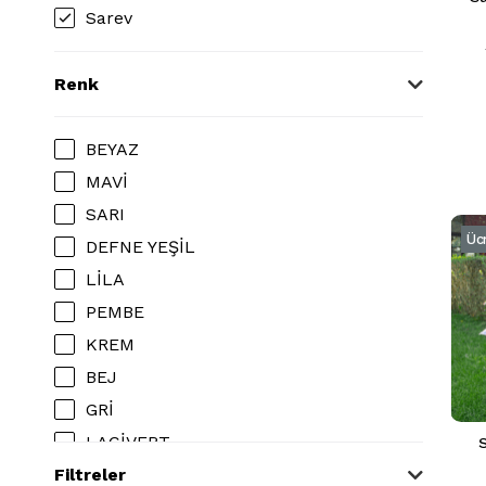
Sarev
Renk
BEYAZ
MAVİ
SARI
Üc
DEFNE YEŞİL
LİLA
PEMBE
KREM
BEJ
GRİ
LACİVERT
S
Filtreler
ANTRASİT