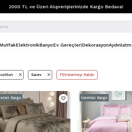
2000 TL ve Üzeri Alışverişlerinizde Kargo Bedava!
Mutfak
Elektronik
Banyo
Ev Gereçleri
Dekorasyon
Aydınlatm
cotton
Sarev
Filtrelemeyi Kaldır
retsiz Kargo
Ücretsiz Kargo