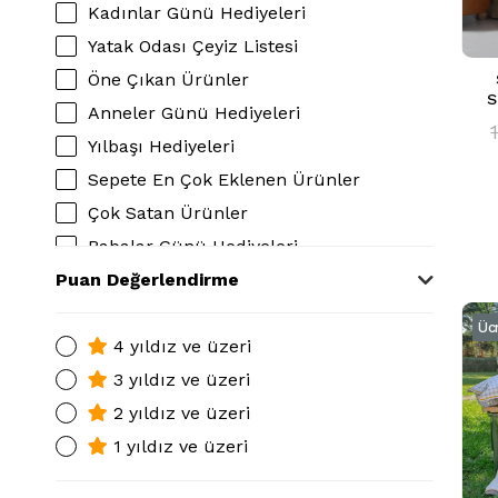
Kadınlar Günü Hediyeleri
Yatak Odası Çeyiz Listesi
Öne Çıkan Ürünler
S
Anneler Günü Hediyeleri
Yılbaşı Hediyeleri
Sepete En Çok Eklenen Ürünler
Çok Satan Ürünler
Babalar Günü Hediyeleri
Puan Değerlendirme
Sevgililer Günü Hediyeleri
Sarev Nevresim Takımı
Üc
Sarev Çift Kişilik Nevresim Takımı
4 yıldız ve üzeri
Sarev Nevresim Pamuk Saten
3 yıldız ve üzeri
Sarev Pamuk Saten Nevresim Takımı
2 yıldız ve üzeri
1 yıldız ve üzeri