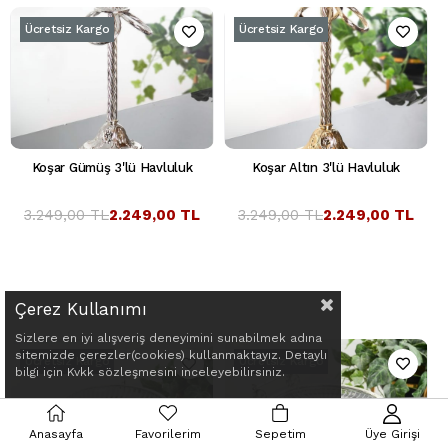
Ücretsiz Kargo
Ücretsiz Kargo
Koşar Gümüş 3'lü Havluluk
Koşar Altın 3'lü Havluluk
3.249,00 TL
2.249,00 TL
3.249,00 TL
2.249,00 TL
Çerez Kullanımı
Sizlere en iyi alışveriş deneyimini sunabilmek adına
sitemizde çerezler(cookies) kullanmaktayız. Detaylı
Ücretsiz Kargo
Ücretsiz Kargo
bilgi için Kvkk sözleşmesini inceleyebilirsiniz.
Anasayfa
Favorilerim
Sepetim
Üye Girişi