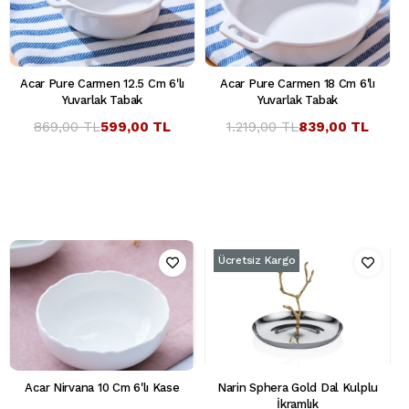
Acar Pure Carmen 12.5 Cm 6'lı
Acar Pure Carmen 18 Cm 6'lı
Yuvarlak Tabak
Yuvarlak Tabak
869,00 TL
599,00 TL
1.219,00 TL
839,00 TL
Ücretsiz Kargo
Acar Nirvana 10 Cm 6'lı Kase
Narin Sphera Gold Dal Kulplu
İkramlık