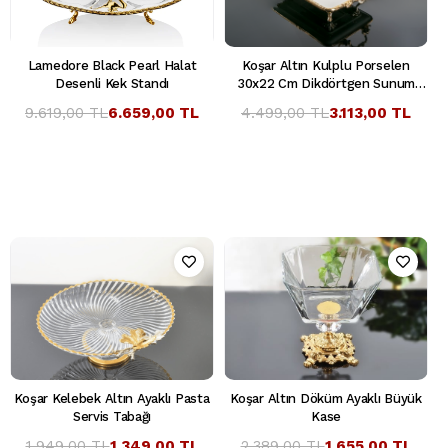
Lamedore Black Pearl Halat
Koşar Altın Kulplu Porselen
Desenli Kek Standı
30x22 Cm Dikdörtgen Sunum
Tabağı
9.619,00 TL
6.659,00 TL
4.499,00 TL
3.113,00 TL
Koşar Kelebek Altın Ayaklı Pasta
Koşar Altın Döküm Ayaklı Büyük
Servis Tabağı
Kase
1.949,00 TL
1.349,00 TL
2.389,00 TL
1.655,00 TL