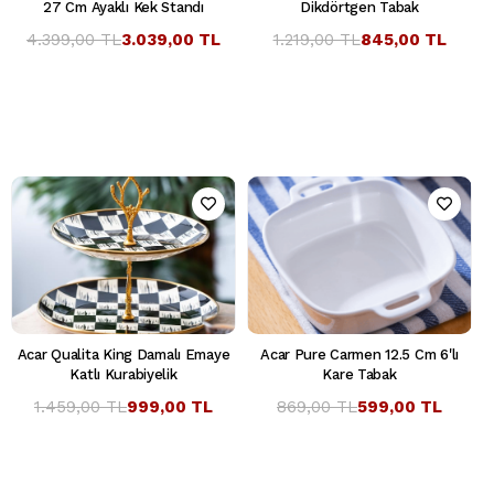
27 Cm Ayaklı Kek Standı
Dikdörtgen Tabak
4.399,00 TL
3.039,00 TL
1.219,00 TL
845,00 TL
Acar Qualita King Damalı Emaye
Acar Pure Carmen 12.5 Cm 6'lı
Katlı Kurabiyelik
Kare Tabak
1.459,00 TL
999,00 TL
869,00 TL
599,00 TL