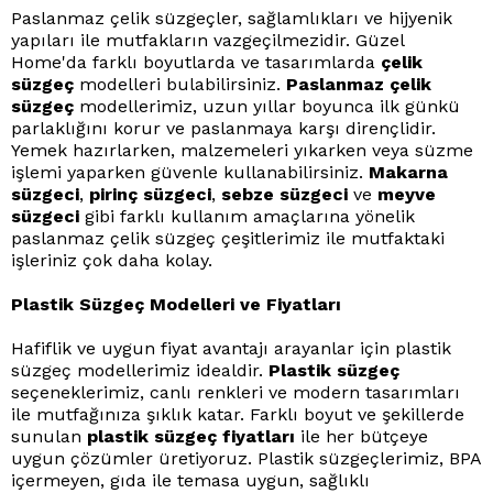
Paslanmaz çelik süzgeçler, sağlamlıkları ve hijyenik
yapıları ile mutfakların vazgeçilmezidir. Güzel
Home'da farklı boyutlarda ve tasarımlarda
çelik
süzgeç
modelleri bulabilirsiniz.
Paslanmaz çelik
süzgeç
modellerimiz, uzun yıllar boyunca ilk günkü
parlaklığını korur ve paslanmaya karşı dirençlidir.
Yemek hazırlarken, malzemeleri yıkarken veya süzme
işlemi yaparken güvenle kullanabilirsiniz.
Makarna
süzgeci
,
pirinç süzgeci
,
sebze süzgeci
ve
meyve
süzgeci
gibi farklı kullanım amaçlarına yönelik
paslanmaz çelik süzgeç çeşitlerimiz ile mutfaktaki
işleriniz çok daha kolay.
Plastik Süzgeç Modelleri ve Fiyatları
Hafiflik ve uygun fiyat avantajı arayanlar için plastik
süzgeç modellerimiz idealdir.
Plastik süzgeç
seçeneklerimiz, canlı renkleri ve modern tasarımları
ile mutfağınıza şıklık katar. Farklı boyut ve şekillerde
sunulan
plastik süzgeç fiyatları
ile her bütçeye
uygun çözümler üretiyoruz. Plastik süzgeçlerimiz, BPA
içermeyen, gıda ile temasa uygun, sağlıklı