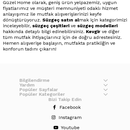
Güzel Home olarak, geniş ürün yelpazemiz, uygun
fiyatlarımız ve müşteri memnuniyeti odaklı hizmet
anlayışımız ile mutfak alışverişlerinizi keyfe
dönüştürüyoruz.
Süzgeç satın al
mak için kategorimizi
inceleyebilir,
süzgeç çeşitleri
ve
süzgeç modelleri
hakkında detaylı bilgi edinebilirsiniz.
Kevgir
ve diğer
tüm mutfak ihtiyaçlarınız için de doğru adrestesiniz.
Hemen alışverişe başlayın, mutfakta pratikliğin ve
konforun tadını çıkarın!
Bilgilendirme
Yardım
Popüler Sayfalar
Popüler Kategoriler
Bizi Takip Edin
Facebook
Instagram
Youtube