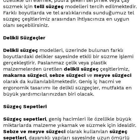
Özellikle un elemek, pudra şekeri serpmek veya çay
süzmek için
telli süzgeç
modelleri tercih edilmektedir.
Farklı boyutlarda ve tel aralıklarında sunduğumuz tel
süzgeç çeşitlerimiz arasından ihtiyacınıza en uygun
olanı seçebilirsiniz.
Delikli Süzgeçler
Delikli süzgeç
modelleri, üzerinde bulunan farklı
boyutlardaki delikler sayesinde etkili bir süzme işlemi
gerçekleştirir. Paslanmaz çelik veya plastik
malzemelerden üretilen
delikli süzgeç
çeşitlerimiz,
makarna süzgeci
,
sebze süzgeci
ve
meyve süzgeci
olarak da kullanılabilmektedir. Geniş iç hacmi ve
ergonomik tasarımı ile delikli süzgeçler, mutfakta en
büyük yardımcılarınızdan biri olacak.
Süzgeç Sepetleri
Süzgeç sepetleri
, geniş hacimleri ile özellikle büyük
miktarlarda malzeme yıkamak ve süzmek için idealdir.
Sebze ve meyve süzgeci
olarak kullanılan
süzgeç
sepetleri
, dayanıklı yapıları sayesinde uzun ömürlü