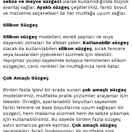
sebze ve meyve süzgeci
olarak kullanıldığında büyük
avantaj sağlar.
Ayaklı süzgeç
çeşitlerimiz, farklı boyut
ve malzeme seçenekleri ile her mutfağa uyum sağlar.
Silikon Süzgeç
Silikon süzgeç
modelleri, esnek yapıları ve ısıya
dayanıklı olmaları ile dikkat çeker.
Katlanabilir süzgeç
olarak da kullanılabilen
silikon süzgeç
, sıcak tencere
veya tavalardan yiyecekleri süzmek için idealdir.
Yapışmaz yüzeyi sayesinde kolayca temizlenen silikon
süzgeçler, canlı renkleri ile mutfağınıza renk katar.
Çok Amaçlı Süzgeç
Birden fazla işlevi bir arada sunan
çok amaçlı süzgeç
modellerimiz, mutfakta pratik çözümler arayanlar için
idealdir. Örneğin, ayarlanabilir boyutları sayesinde
farklı tencere ve kase boyutlarına uyum sağlayan bir
süzgeci, hem makarna süzmek hem de sebze yıkamak
için kullanabilirsiniz. Bu sayede birden fazla süzgeç
satın almanıza gerek kalmaz.
Çok amaçlı süzgeç
seçenekleri, farklı fonksiyonları ile mutfakta size